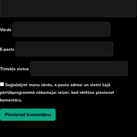
Vārds
E-pasts
Tīmekļa vietne
Saglabājiet manu vārdu, e-pasta adresi un vietni šajā
pārlūkprogrammā nākamajai reizei, kad vēlēšos pievienot
komentāru.