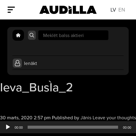
LV
EN
Search
for:
Ienākt
Ieva_BusÌa_2
30 marts, 2020 2:57 pm
Published by
Jānis
Leave your thoughts
00:00
00:00