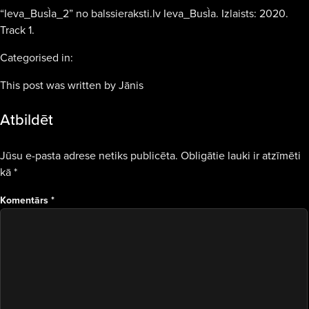
“Ieva_BusÌa_2” no balssieraksti.lv Ieva_BusÌa. Izlaists: 2020.
Track 1.
Categorised in:
This post was written by Jānis
Atbildēt
Jūsu e-pasta adrese netiks publicēta.
Obligātie lauki ir atzīmēti
kā
*
Komentārs
*