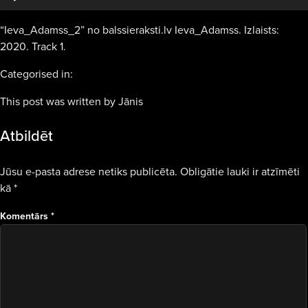
“Ieva_Adamss_2” no balssieraksti.lv Ieva_Adamss. Izlaists:
2020. Track 1.
Categorised in:
This post was written by Jānis
Atbildēt
Jūsu e-pasta adrese netiks publicēta.
Obligātie lauki ir atzīmēti
kā
*
Komentārs
*