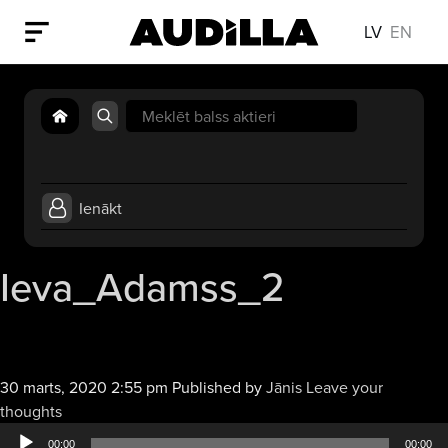
LV
EN
Search
for:
Ienākt
Ieva_Adamss_2
30 marts, 2020 2:55 pm
Published by
Jānis
Leave your
Audio
thoughts
atskaņotājs
00:00
00:00