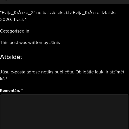
“Evija_KrÅ«ze_2” no balssieraksti.lv Evija_KrÅ«ze. Izlaists:
2020. Track 1.
Categorised in:
This post was written by Jānis
Atbildēt
Jūsu e-pasta adrese netiks publicēta.
Obligātie lauki ir atzīmēti
kā
*
Komentārs
*