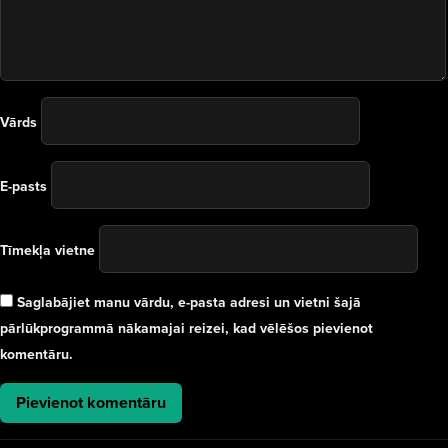
Vārds
E-pasts
Tīmekļa vietne
Saglabājiet manu vārdu, e-pasta adresi un vietni šajā
pārlūkprogrammā nākamajai reizei, kad vēlēšos pievienot
komentāru.