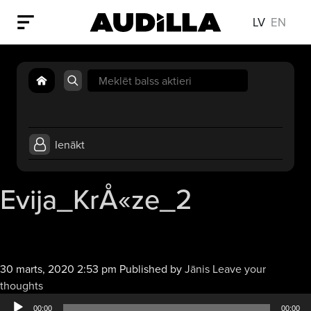
LV
EN
Search
for:
Ienākt
Evija_KrÅ«ze_2
30 marts, 2020 2:53 pm
Published by
Jānis
Leave your
Audio
thoughts
atskaņotājs
00:00
00:00