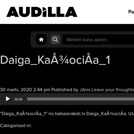
Pa
Search
for:
Daiga_KaÅ¾ociÅa_1
30 marts, 2020 2:44 pm
Published by
Jānis
Leave your thought
00:00
“Daiga_KaÅ¾ociÅa_1” no balssieraksti.lv Daiga_KaÅ¾ociÅa. Izlai
Categorised in: