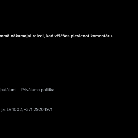
rammā nākamajai reizei, kad vēlēšos pievienot komentāru.
jautājumi
Privātuma politika
vija, LV-1002, +371 29204971