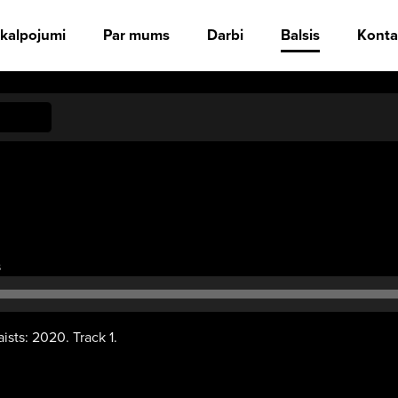
kalpojumi
Par mums
Darbi
Balsis
Konta
Audio
s
atskaņotājs
sts: 2020. Track 1.