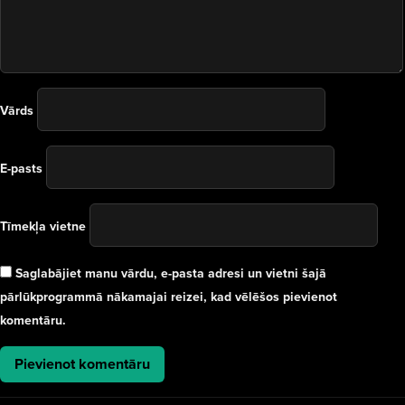
Vārds
E-pasts
Tīmekļa vietne
Saglabājiet manu vārdu, e-pasta adresi un vietni šajā
pārlūkprogrammā nākamajai reizei, kad vēlēšos pievienot
komentāru.