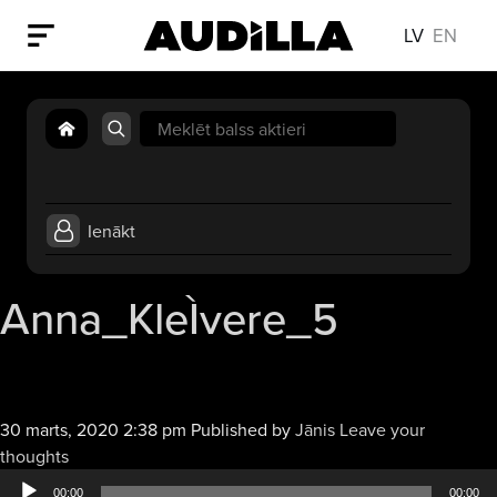
LV
EN
Search
for:
Ienākt
Anna_KleÌvere_5
30 marts, 2020 2:38 pm
Published by
Jānis
Leave your
Audio
thoughts
atskaņotājs
00:00
00:00