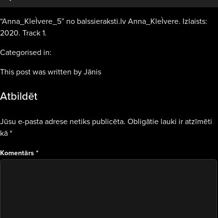
“Anna_KleÌvere_5” no balssieraksti.lv Anna_KleÌvere. Izlaists:
2020. Track 1.
Categorised in:
This post was written by Jānis
Atbildēt
Jūsu e-pasta adrese netiks publicēta.
Obligātie lauki ir atzīmēti
kā
*
Komentārs
*