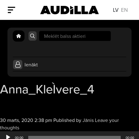
LV
EN
Search
for:
Ienākt
Anna_KleÌvere_4
30 marts, 2020 2:38 pm
Published by
Jānis
Leave your
Audio
thoughts
atskaņotājs
00:00
00:00