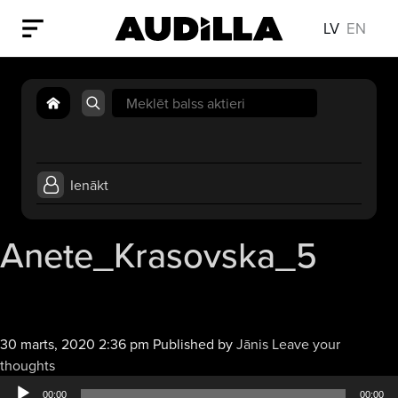
LV
EN
Search
for:
Ienākt
Anete_Krasovska_5
30 marts, 2020 2:36 pm
Published by
Jānis
Leave your
Audio
thoughts
atskaņotājs
00:00
00:00