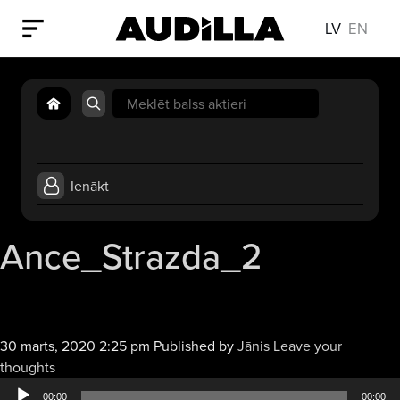
LV
EN
Search
for:
Ienākt
Ance_Strazda_2
30 marts, 2020 2:25 pm
Published by
Jānis
Leave your
Audio
thoughts
atskaņotājs
00:00
00:00