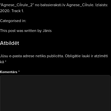
“Agnese_CiÌrule_2” no balssieraksti.lv Agnese_CiÌrule. Izlaists:
2020. Track 1.
Categorised in:
This post was written by Jānis
Atbildēt
Jūsu e-pasta adrese netiks publicēta.
Obligātie lauki ir atzīmēti
kā
*
Komentārs
*