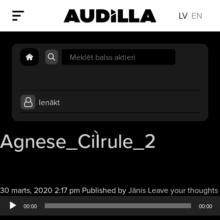
LV
EN
Search
for:
Ienākt
Agnese_CiÌrule_2
30 marts, 2020 2:17 pm
Published by
Jānis
Leave your thoughts
00:00
00:00