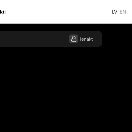
kti
LV
EN
Ienākt