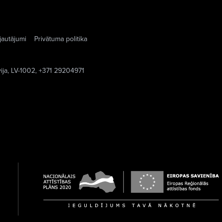
jautājumi
Privātuma politika
vija, LV-1002, +371 29204971