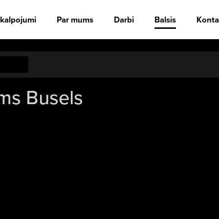
kalpojumi
Par mums
Darbi
Balsis
Konta
ims Busels