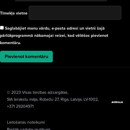
Tīmekļa vietne
Saglabājiet manu vārdu, e-pasta adresi un vietni šajā
pārlūkprogrammā nākamajai reizei, kad vēlēšos pievienot
komentāru.
© 2023 Visas tiesības aizsargātas.
SIA Ierakstu māja
, Robežu 27, Rīga, Latvija, LV-1002,
+371 29204971
Lietošanas noteikumi
Biežāk uzdotie jautājumi