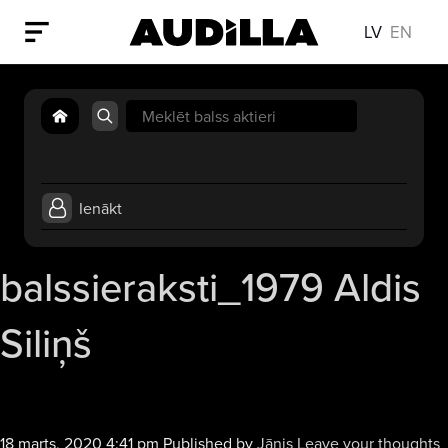
LV
EN
Search
for:
Ienākt
balssieraksti_1979 Aldis
Siliņš
18 marts, 2020 4:41 pm
Published by
Jānis
Leave your thoughts