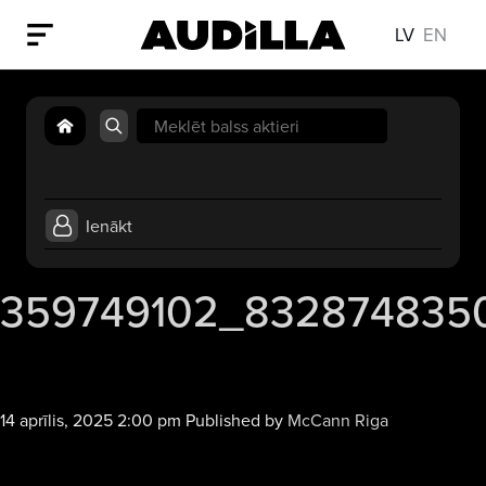
LV
EN
Search
for:
Ienākt
359749102_832874835
14 aprīlis, 2025 2:00 pm
Published by
McCann Riga