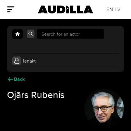
EN
LV
Search
for:
Ienākt
Back
Ojārs Rubenis