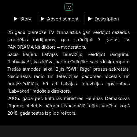
LV
Story
Advertisement
Description
25 gadu pieredze TV žurnalistikā gan veidojot dažādus
iknedēļas raidījumus, gan strādājot 3 gadus TV
PANORĀMA kā diktors – moderators.
Sācis karjeru Latvijas Televīzijā, veidojot raidījumu
“Labvakar!”, kas kļūva par nozīmīgāko sabiedrisko ruporu
Trešās atmodas laikā. Bijis “SWH Rīga” preses sekretārs,
Nacionālās radio un televīzijas padomes loceklis un
priekšsēdētājs, kā arī Latvijas Televīzijas apvienības
“Labvakar!” radošais direktors.
2006. gadā pēc kultūras ministres Helēnas Demakovas
lūguma piekritis pārņemt Nacionālā teātra vadību, kopš
2018. gada teātra izpilddirektors.