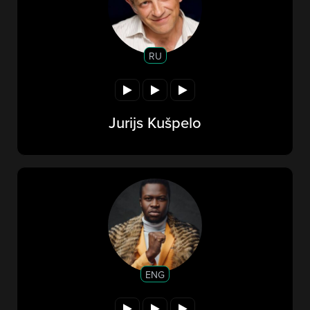
RU
Jurijs Kušpelo
ENG