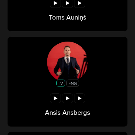
Toms Auniņš
LV
ENG
Ansis Ansbergs