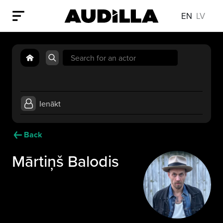
EN
LV
Search
for:
Ienākt
Back
Mārtiņš Balodis