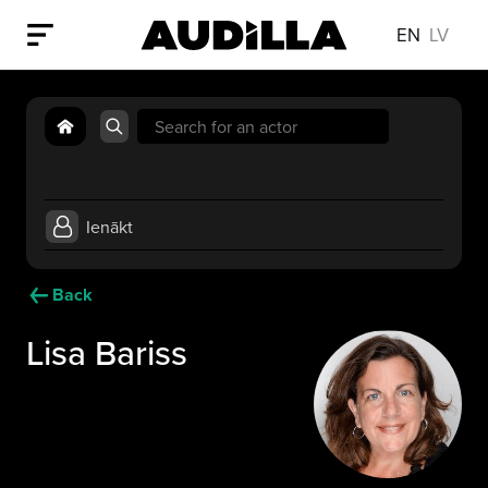
EN
LV
Search
for:
Ienākt
Back
Lisa Bariss