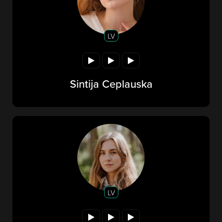
LV
Sintija Ceplauska
LV