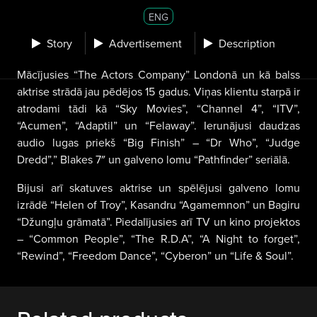
ENG
Story
Advertisement
Description
Mācījusies “The Actors Company” Londonā un kā balss
aktrise strādā jau pēdējos 15 gadus. Viņas klientu starpā ir
atrodami tādi kā “Sky Movies”, “Channel 4”, “ITV”,
“Acumen”, “Adaptil” un “Felaway”. Ierunājusi daudzas
audio lugas priekš “Big Finish” – “Dr Who”, “Judge
Dredd”,” Blakes 7″ un galveno lomu “Pathfinder” seriālā.
Bijusi arī skatuves aktrise un spēlējusi galveno lomu
izrādē “Helen of Troy”, Kasandru “Agamemnon” un Bagiru
“Džungļu grāmatā”. Piedalījusies arī TV un kino projektos
– “Common People”, “The R.D.A”, “A Night to forget”,
“Rewind”, “Freedom Dance”, “Cyberon” un “Life & Soul”.