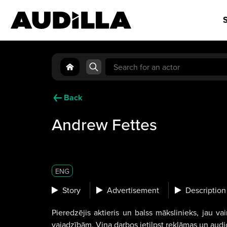
S
Search
for:
Back
Andrew Fettes
ENG
Story
Advertisement
Description
Pieredzējis aktieris un balss mākslinieks, jau 
vajadzībām. Viņa darbos ietilpst reklāmas un audi