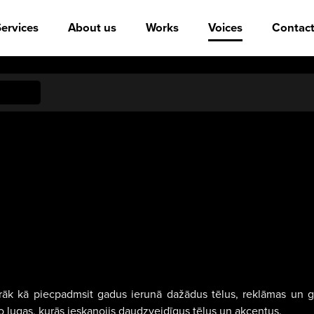
ervices
About us
Works
Voices
Contact
vairāk kā piecpadmsit gadus ierunā dažādus tēlus, reklāmas un g
o lugas, kurās ieskaņojis daudzveidīgus tēlus un akcentus.