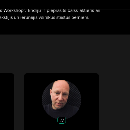
Workshop”. Endrjū ir pieprasīts balss aktieris arī
kstījis un ierunājis vairākus stāstus bērniem.
LV