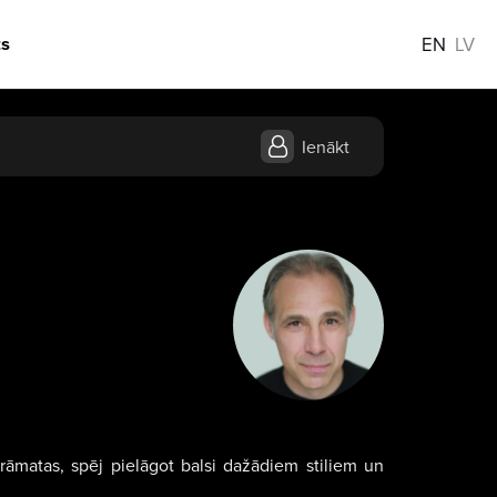
s
EN
LV
Ienākt
rāmatas, spēj pielāgot balsi dažādiem stiliem un