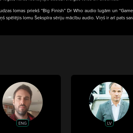
daudzas lomas priekš “Big Finish” Dr Who audio lugām un “Games 
 spēlējis lomu Šekspīra sēriju mācību audio. Viņš ir arī pats sara
ENG
LV