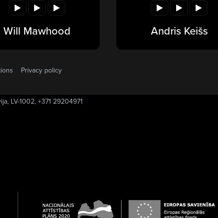
Will Mawhood
Andris Keišs
tions
Privacy policy
vija, LV-1002, +371 29204971