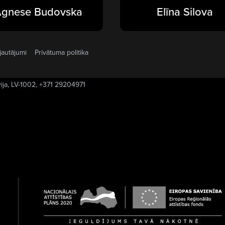
gnese Budovska
Elīna Silova
jautājumi
Privātuma politika
vija, LV-1002, +371 29204971