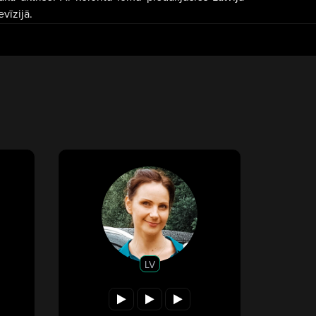
vīzijā.
LV