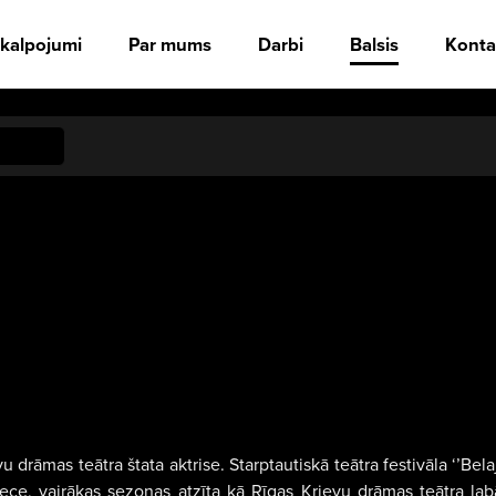
kalpojumi
Par mums
Darbi
Balsis
Konta
 drāmas teātra štata aktrise. Starptautiskā teātra festivāla ‘’Bel
ece, vairākas sezonas atzīta kā Rīgas Krievu drāmas teātra labā