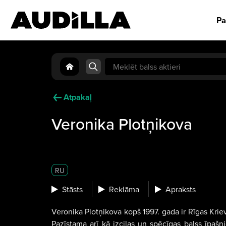
Pa
Search
for:
Atpakaļ
Veronika Plotņikova
RU
Stāsts
Reklāma
Apraksts
Veronika Plotņikova kopš 1997. gada ir Rīgas Krievu
Pazīstama arī kā izcilas un spēcīgas balss īpašni