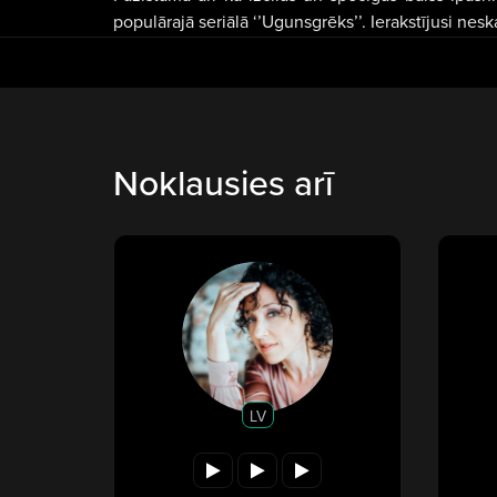
populārajā seriālā ‘’Ugunsgrēks’’. Ierakstījusi nes
Noklausies arī
LV