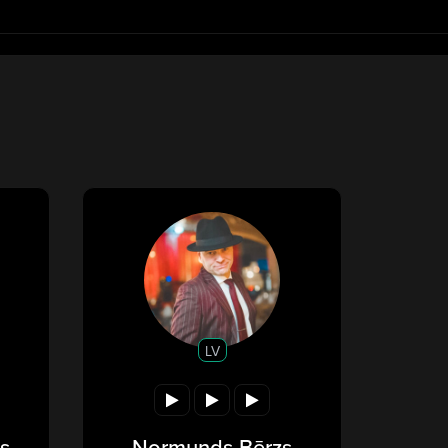
LV
s
Normunds Bērzs