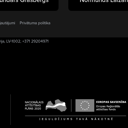
jautājumi
Privātuma politika
vija, LV-1002, +371 29204971