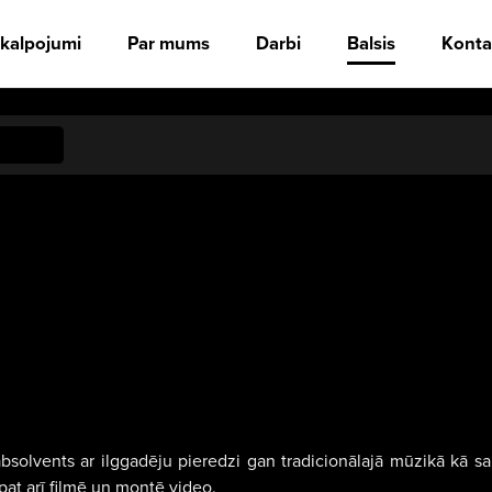
kalpojumi
Par mums
Darbi
Balsis
Konta
olvents ar ilggadēju pieredzi gan tradicionālajā mūzikā kā sak
pat arī filmē un montē video.