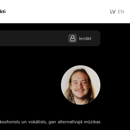
kti
LV
EN
Ienākt
sofonists un vokālists, gan alternatīvajā mūzikas