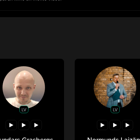
LV
LV
undars Grasbergs
Normunds Laizān