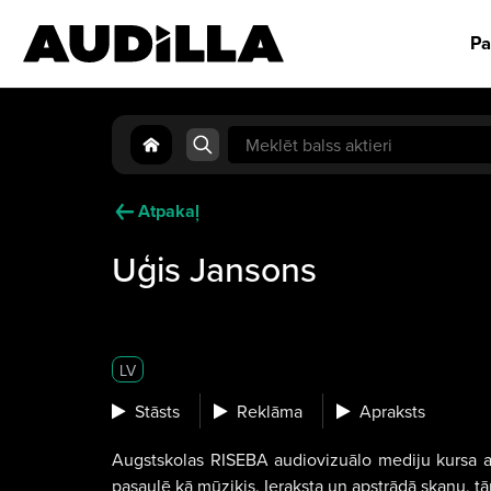
Pa
Search
for:
Atpakaļ
Uģis Jansons
LV
Stāsts
Reklāma
Apraksts
Augstskolas RISEBA audiovizuālo mediju kursa abs
pasaulē kā mūziķis. Ieraksta un apstrādā skaņu, tā