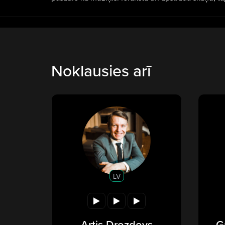
Noklausies arī
LV
Artis Drozdovs
G