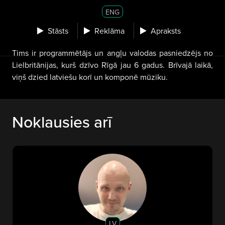
ENG
Stāsts
Reklāma
Apraksts
Tims ir programmētājs un angļu valodas pasniedzējs no
Lielbritānijas, kurš dzīvo Rīgā jau 6 gadus. Brīvajā laikā,
viņš dzied latviešu korī un komponē mūziku.
Noklausies arī
LV