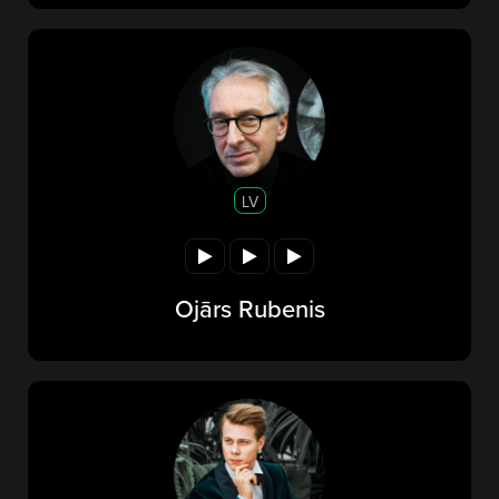
LV
Ojārs Rubenis