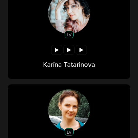
LV
Karīna Tatarinova
LV