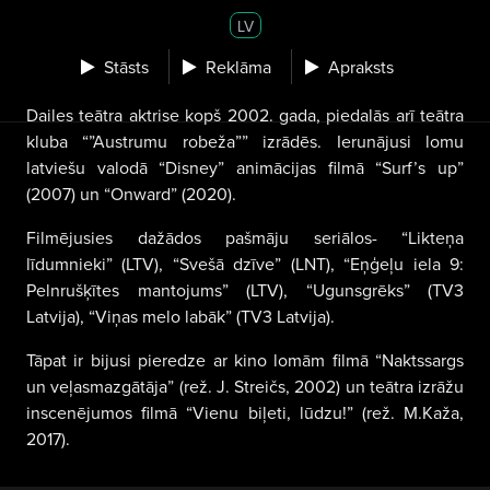
LV
Stāsts
Reklāma
Apraksts
Dailes teātra aktrise kopš 2002. gada, piedalās arī teātra
kluba “”Austrumu robeža”” izrādēs. Ierunājusi lomu
latviešu valodā “Disney” animācijas filmā “Surf’s up”
(2007) un “Onward” (2020).
Filmējusies dažādos pašmāju seriālos- “Likteņa
līdumnieki” (LTV), “Svešā dzīve” (LNT), “Eņģeļu iela 9:
Pelnrušķītes mantojums” (LTV), “Ugunsgrēks” (TV3
Latvija), “Viņas melo labāk” (TV3 Latvija).
Tāpat ir bijusi pieredze ar kino lomām filmā “Naktssargs
un veļasmazgātāja” (rež. J. Streičs, 2002) un teātra izrāžu
inscenējumos filmā “Vienu biļeti, lūdzu!” (rež. M.Kaža,
2017).