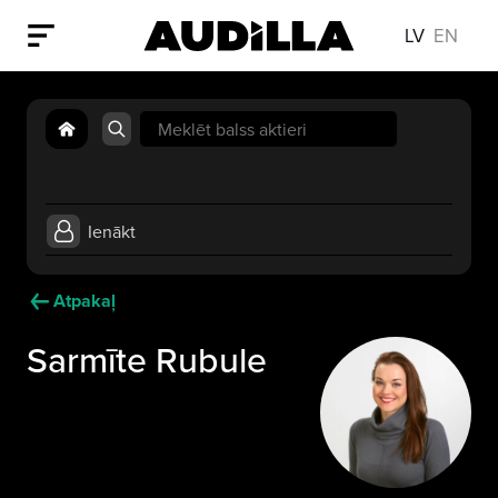
LV
EN
Search
for:
Ienākt
Atpakaļ
Sarmīte Rubule