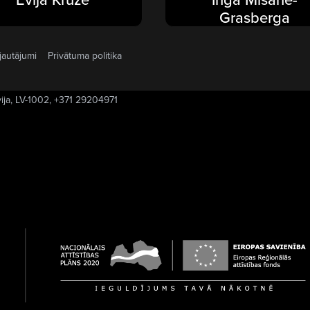
Grasberga
jautājumi
Privātuma politika
vija, LV-1002, +371 29204971