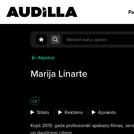
Pa
Search
for:
Atpakaļ
Marija Linarte
LV
Stāsts
Reklāma
Apraksts
Kopš 2013. gada profesionāli apskaņo filmas, seri
un daudziem citiem.