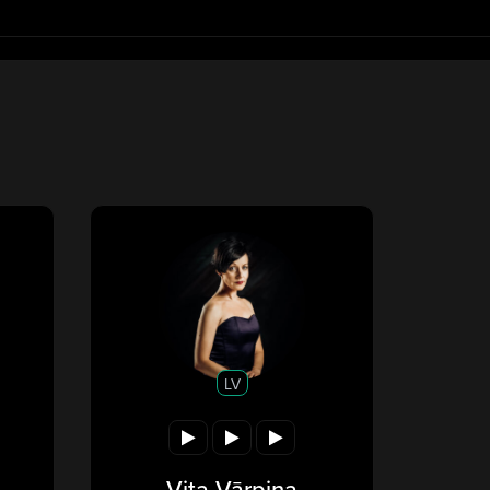
LV
Vita Vārpiņa