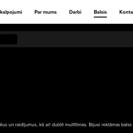
kalpojumi
Par mums
Darbi
Balsis
Konta
ālus un raidījumus, kā arī dublē multfilmas. Bijusi reklāmas bals