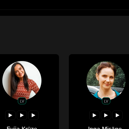
LV
LV
Evija Krūze
Inga Misāne-