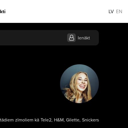
kti
LV
EN
Ienākt
s tādiem zīmoliem kā Tele2, H&M, Gilette, Snickers