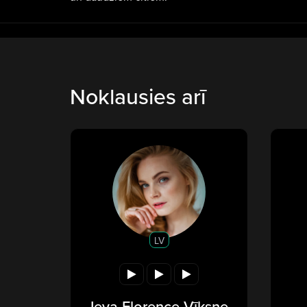
Noklausies arī
LV
Ieva Florence-Vīksne