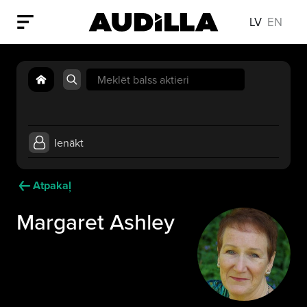
LV
EN
Search
for:
Ienākt
Atpakaļ
Margaret Ashley