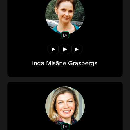
LV
Inga Misāne-Grasberga
LV