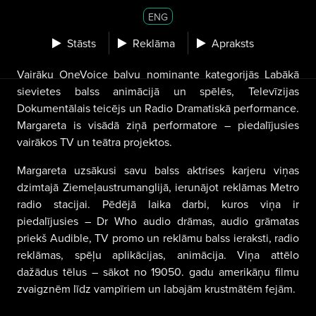
ENG
Stāsts
Reklāma
Apraksts
Vairāku OneVoice balvu nominante kategorijās Labākā
sievietes balss animācijā un spēlēs, Televīzijas
Dokumentālais teicējs un Radio Dramatiskā performance.
Margareta is visādā ziņā performatore – piedalījusies
vairākos TV un teātra projektos.
Margareta uzsākusi savu balss aktrises karjeru viņas
dzimtajā Ziemeļaustrumanglijā, ierunājot reklāmas Metro
radio stacijai. Pēdējā laika darbi, kuros viņa ir
piedalījusies – Dr Who audio drāmas, audio grāmatas
priekš Audible, TV promo un reklāmu balss ieraksti, radio
reklāmas, spēļu aplikācijas, animācija. Viņa attēlo
dažādus tēlus – sākot no 19050. gadu amerikāņu filmu
zvaigznēm līdz vampīriem un labajām krustmātēm fejām.