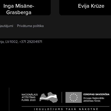
Inga Misāne-
Evija Krūze
Grasberga
jautājumi
Privātuma politika
vija, LV-1002, +371 29204971