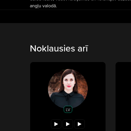
angļu valodā.
Noklausies arī
LV