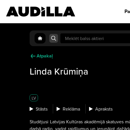
Pa
Search
for:
Atpakaļ
Linda Krūmiņa
LV
Stāsts
Reklāma
Apraksts
Studējusi Latvijas Kultūras akadēmijā skatuves mā
darbā radio, vadot raidījumus un ierunājot dažād