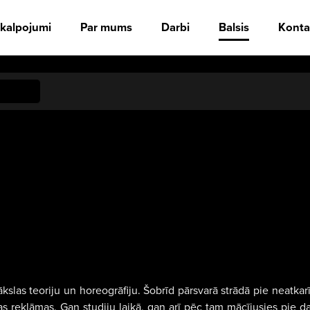
kalpojumi
Par mums
Darbi
Balsis
Konta
kslas teoriju un horeogrāfiju. Šobrīd pārsvarā strādā pie neatka
as reklāmas. Gan studiju laikā, gan arī pēc tam mācījusies pie 