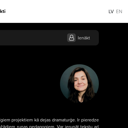
kti
LV
EN
Ienākt
rīgiem projektiem kā dejas dramaturģe. Ir pieredze
dažādiem runas pedagogiem. Var ierunāt tekstu arī