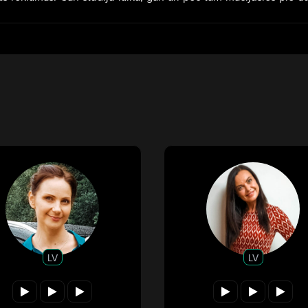
LV
LV