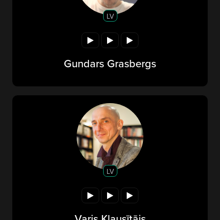
LV
Gundars Grasbergs
LV
Varis Klausītājs