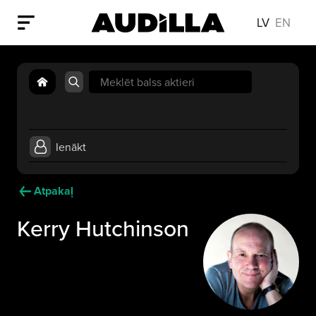
LV
EN
Search
for:
Ienākt
Atpakaļ
Kerry Hutchinson