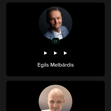
LV
Egils Melbārdis