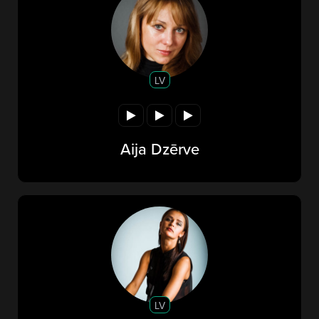
LV
Aija Dzērve
LV