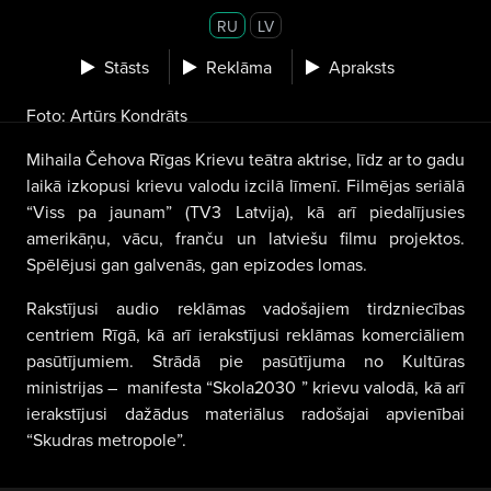
RU
LV
Stāsts
Reklāma
Apraksts
Foto: Artūrs Kondrāts
Mihaila Čehova Rīgas Krievu teātra aktrise, līdz ar to gadu
laikā izkopusi krievu valodu izcilā līmenī. Filmējas seriālā
“Viss pa jaunam” (TV3 Latvija), kā arī piedalījusies
amerikāņu, vācu, franču un latviešu filmu projektos.
Spēlējusi gan galvenās, gan epizodes lomas.
Rakstījusi audio reklāmas vadošajiem tirdzniecības
centriem Rīgā, kā arī ierakstījusi reklāmas komerciāliem
pasūtījumiem. Strādā pie pasūtījuma no Kultūras
ministrijas –
manifesta “Skola2030 ” krievu valodā, kā arī
ierakstījusi dažādus materiālus radošajai apvienībai
“Skudras metropole”.