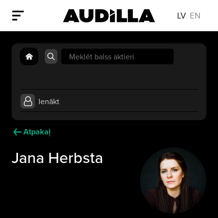
LV
EN
Search
for:
Ienākt
Atpakaļ
Jana Herbsta