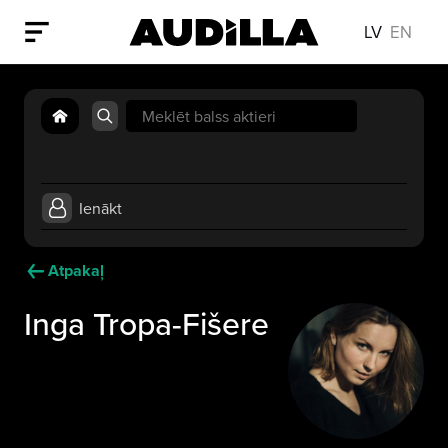
LV
EN
Search
for:
Ienākt
Atpakaļ
Inga Tropa-Fišere