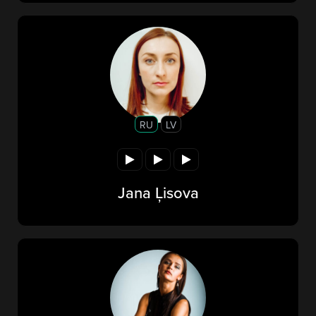
RU
LV
Jana Ļisova