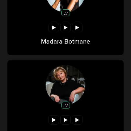
LV
Madara Botmane
LV