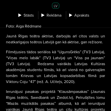
LV
Stāsts
Reklāma
Apraksts
Foto: Aiga Rēdmane
Jaunā Rīgas teātra aktrise, darbojās arī citos valsts un
neatkarīgajos teātros Latvijā gan kā aktrise, gan režisore.
Filmējusies tādos seriālos kā “UgunsGrēks” (TV3 Latvija),
“Viņas melo labāk” (TV3 Latvija) un “Viss pa jaunam”
(TV3 Latvija).
Redzama vairākās Latvijas Kultūras
akadēmijas studentu filmās, kā arī vienā no galvenajām
lomām Krievas un Latvijas kopsadarbības filmā par
Viktoru Coju “47” (rež. A. Učiteļs, 2020).
Ierunājusi pasakas projektā “Klausāmpasakas” (Jaunais
Rīgas teātris, Swedbank un Ziedot.lv), Pelrušķītes lomu
“Mazās muzikālās pasakas” albumā, kā arī ierunājusi
vairākas Jaunā Rīgas teātra un citu kultūras projektu