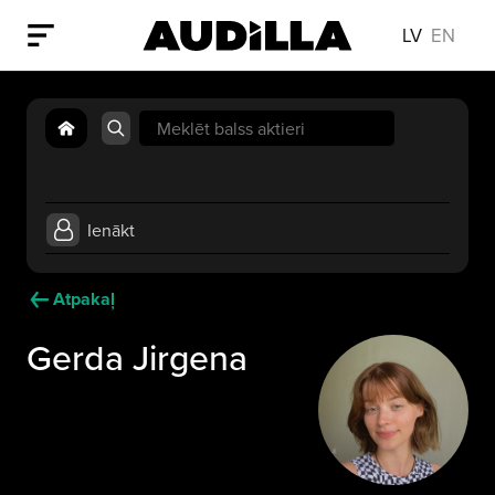
LV
EN
Search
for:
Ienākt
Atpakaļ
Gerda Jirgena