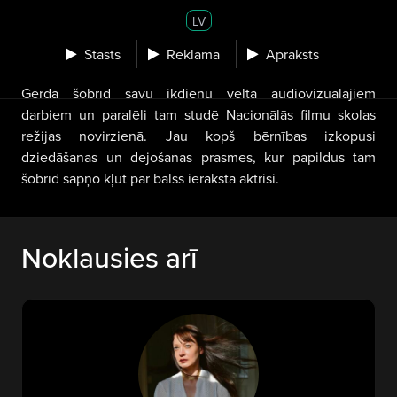
LV
Stāsts
Reklāma
Apraksts
Gerda šobrīd savu ikdienu velta audiovizuālajiem
darbiem un paralēli tam studē Nacionālās filmu skolas
režijas novirzienā. Jau kopš bērnības izkopusi
dziedāšanas un dejošanas prasmes, kur papildus tam
šobrīd sapņo kļūt par balss ieraksta aktrisi.
Noklausies arī