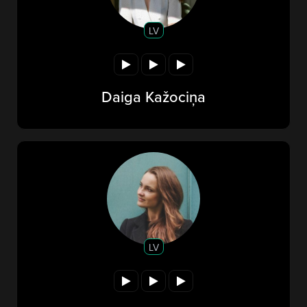
LV
Daiga Kažociņa
LV