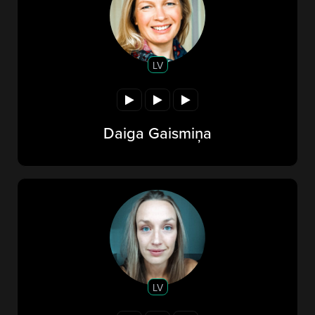
LV
Daiga Gaismiņa
LV