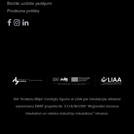
Biežāk uzdotie jautājumi
Privātuma politika
SIA "Ierakstu Māja" noslēgts līgums ar LIAA par inkubācijas atbalsta
saņemšanu ERAF projekta Nr. 3.1.1.6/16/I/001 “Reģionālie biznesa
inkubatori un radošo industriju inkubators” ietvaros.