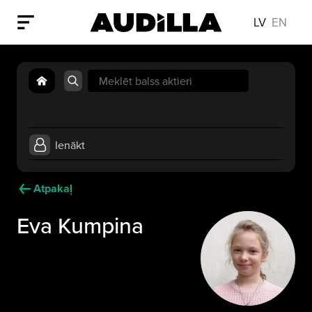
LV
EN
Search
for:
Ienākt
Atpakaļ
Eva Kumpina