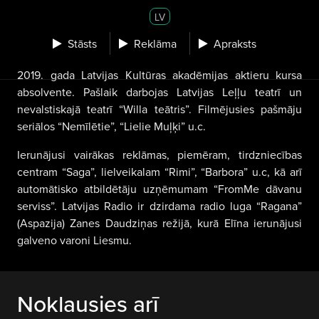
LV
Stāsts
Reklāma
Apraksts
2019. gada Latvijas Kultūras akadēmijas aktieru kursa
absolvente. Pašlaik darbojas Latvijas Leļļu teatrī un
nevalstiskajā teatrī “Willa teātris”. Filmējusies pašmāju
seriālos “Nemīlētie”, “Lielie Muļķi” u.c.
Ierunājusi vairākas reklāmas, piemēram, tirdzniecības
centram “Saga”, lielveikalam “Rimi”, “Barbora” u.c, kā arī
automātisko atbildētāju uzņēmumam “FromMe dāvanu
serviss”. Latvijas Radio ir dzirdama radio luga “Ragana”
(Aspazija) Zanes Daudziņas režijā, kurā Elīna ierunājusi
galveno varoni Liesmu.
Noklausies arī