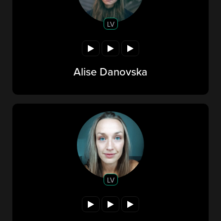
LV
Alise Danovska
LV