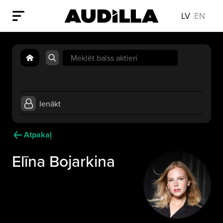
LV
EN
Search
for:
Ienākt
Atpakaļ
Elīna Bojarkina