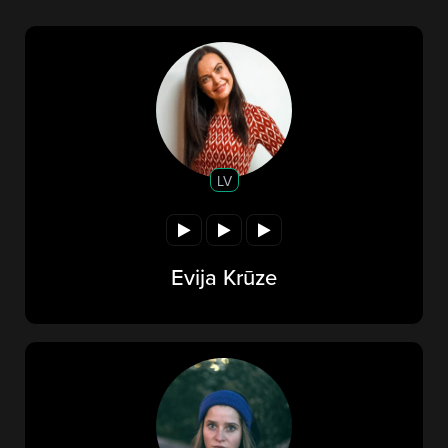
LV
Evija Krūze