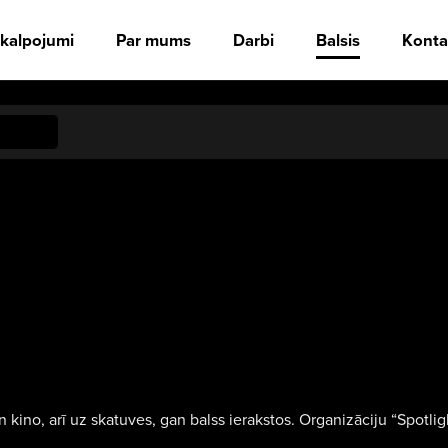
kalpojumi
Par mums
Darbi
Balsis
Konta
n kino, arī uz skatuves, gan balss ierakstos. Organizāciju “Spotlig