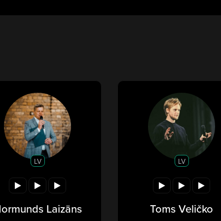
LV
LV
ormunds Laizāns
Toms Veličko