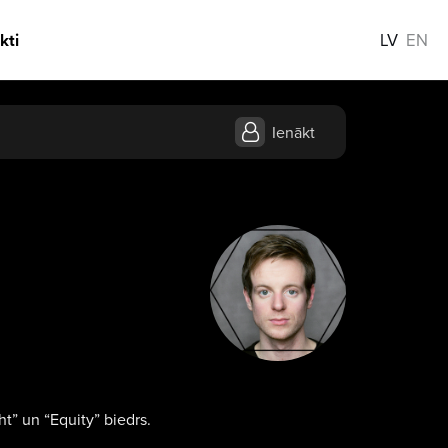
kti
LV
EN
Ienākt
ht” un “Equity” biedrs.