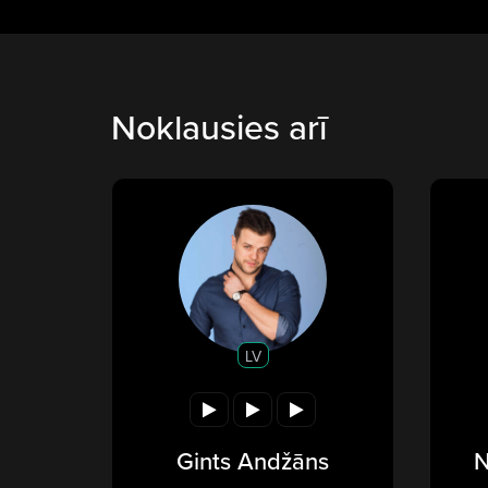
Noklausies arī
LV
Gints Andžāns
N