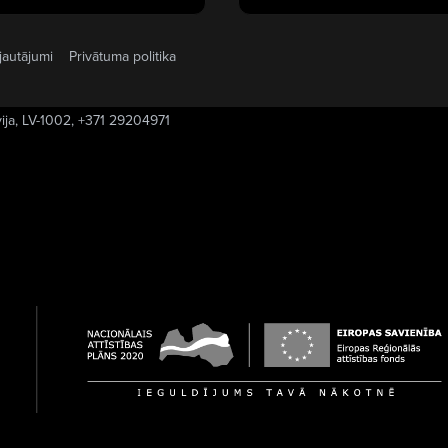
jautājumi
Privātuma politika
vija, LV-1002, +371 29204971