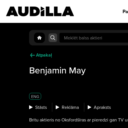
Pa
Search
for:
Atpakaļ
Benjamin May
ENG
Stāsts
Reklāma
Apraksts
Britu aktieris no Oksfordšīras ar pieredzi gan TV u