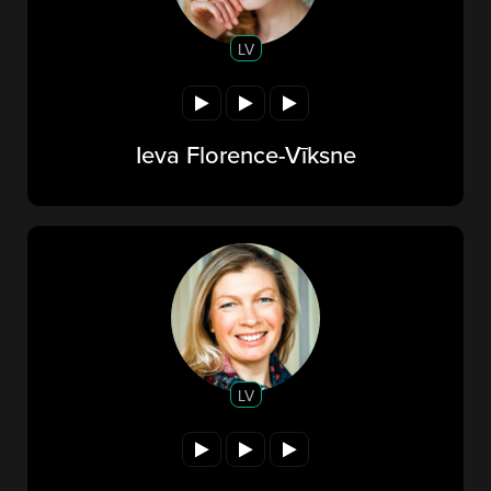
LV
Ieva Florence-Vīksne
LV