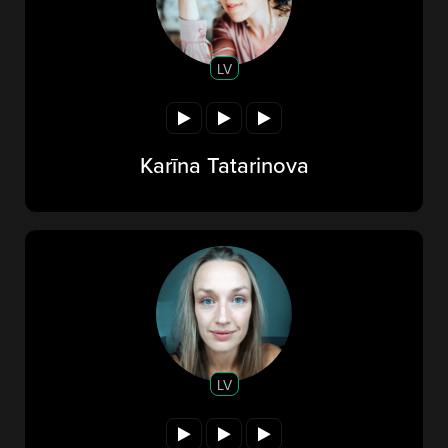
LV
Karīna Tatarinova
LV