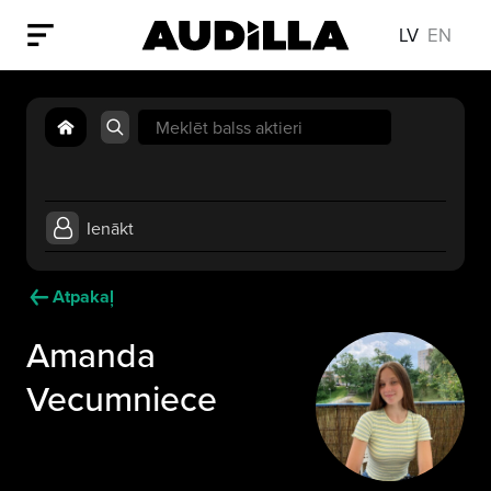
LV
EN
Search
for:
Ienākt
Atpakaļ
Amanda
Vecumniece