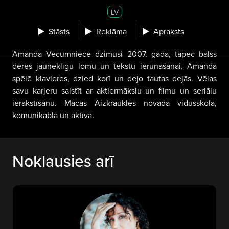
LV
Stāsts
Reklāma
Apraksts
Amanda Vecumniece dzimusi 2007. gadā, tāpēc balss
derēs jauneklīgu lomu un tekstu ierunāšanai. Amanda
spēlē klavieres, dzied korī un dejo tautas dejās. Vēlas
savu karjeru saistīt ar aktiermākslu un filmu un seriālu
ierakstīšanu. Mācās Aizkraukles novada vidusskolā,
komunikabla un aktīva.
Noklausies arī