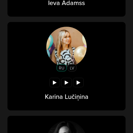
Ieva Adamss
RU
LV
Karina Lučiņina