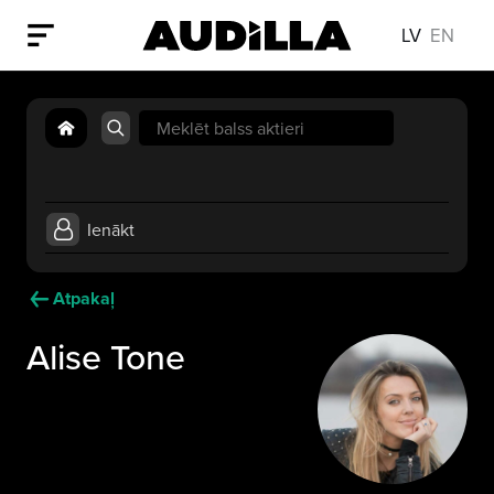
LV
EN
Search
for:
Ienākt
Atpakaļ
Alise Tone