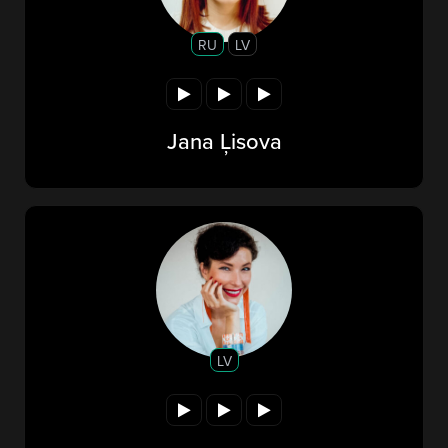
RU
LV
Jana Ļisova
LV