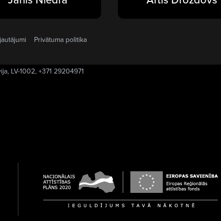
jautājumi
Privātuma politika
vija, LV-1002, +371 29204971