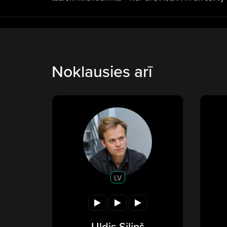
Noklausies arī
LV
Uldis Siliņš