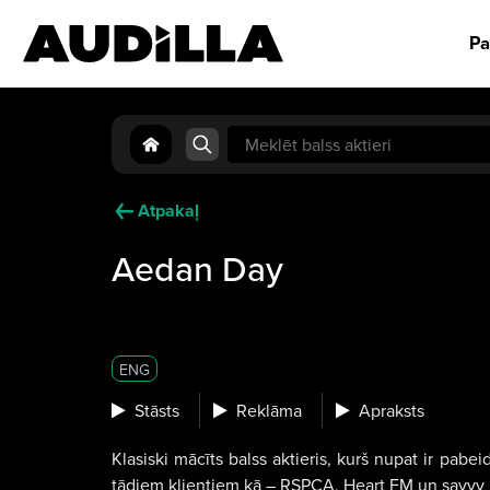
Pa
Search
for:
Atpakaļ
Aedan Day
ENG
Stāsts
Reklāma
Apraksts
Klasiski mācīts balss aktieris, kurš nupat ir pabei
tādiem klientiem kā – RSPCA, Heart FM un savvy na