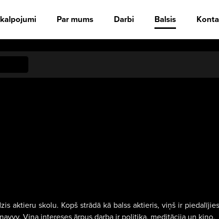
kalpojumi
Par mums
Darbi
Balsis
Konta
dzis aktieru skolu. Kopš strādā kā balss aktieris, viņš ir piedalīji
vvy. Viņa intereses ārpus darba ir politika, meditācija un kino.