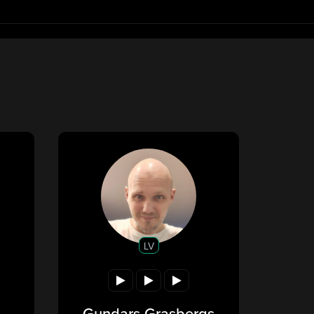
LV
Gundars Grasbergs