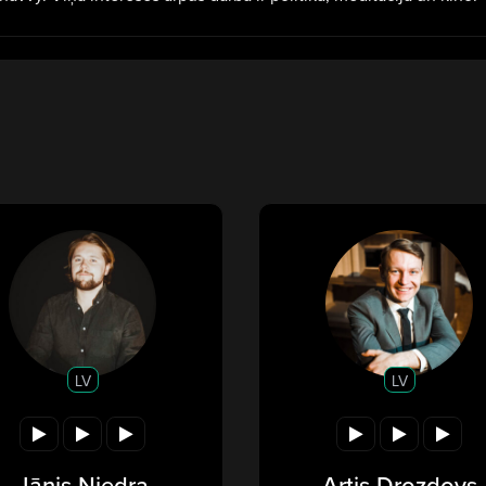
LV
LV
Jānis Niedra
Artis Drozdovs