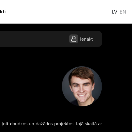
kti
LV
EN
Ienākt
es ļoti daudzos un dažādos projektos, tajā skaitā ar