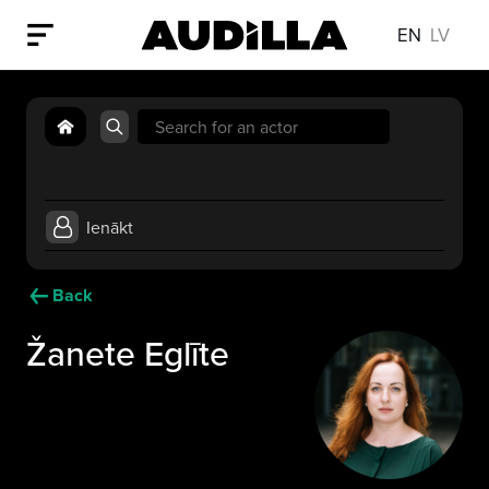
EN
LV
Search
for:
Ienākt
Back
Žanete Eglīte