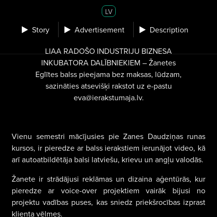
LV
Story
Advertisement
Description
LIAA RADOŠO INDUSTRIJU BIZNESA
INKUBATORA DALĪBNIEKIEM – Žanetes
Eglītes balss pieejama bez maksas, lūdzam,
sazināties atsevišķi rakstot uz e-pastu
eva@ierakstumaja.lv
.
Vienu semestri mācījusies pie Zanes Daudziņas runas
kursos, ir pieredze ar balss ierakstiem ierunājot video, kā
arī autoatbildētāja balsi latviešu, krievu un angļu valodās.
Žanete ir strādājusi reklāmas un dizaina aģentūrās, kur
pieredze ar voice-over projektiem vairāk bijusi no
projektu vadības puses, kas sniedz priekšrocības izprast
klienta vēlmes.