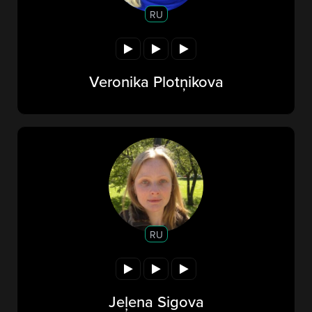
RU
Veronika Plotņikova
RU
Jeļena Sigova