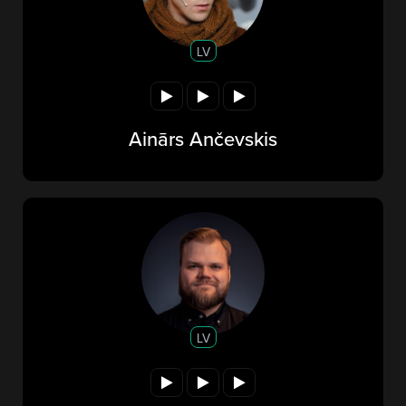
LV
Ainārs Ančevskis
LV