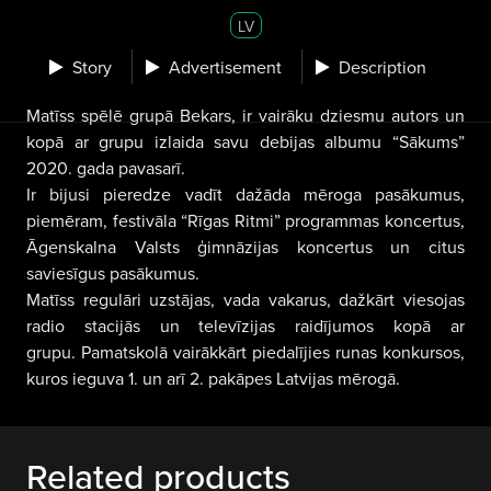
LV
Story
Advertisement
Description
Matīss spēlē grupā Bekars, ir vairāku dziesmu autors un
kopā ar grupu izlaida savu debijas albumu “Sākums”
2020. gada pavasarī.
Ir bijusi pieredze vadīt dažāda mēroga pasākumus,
piemēram, festivāla “Rīgas Ritmi” programmas koncertus,
Āgenskalna Valsts ģimnāzijas koncertus un citus
saviesīgus pasākumus.
Matīss regulāri uzstājas, vada vakarus, dažkārt viesojas
radio stacijās un televīzijas raidījumos kopā ar
grupu. Pamatskolā vairākkārt piedalījies runas konkursos,
kuros ieguva 1. un arī 2. pakāpes Latvijas mērogā.
Related products