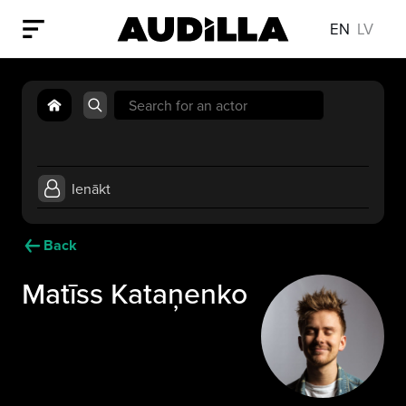
EN
LV
Search
for:
Ienākt
Back
Matīss Kataņenko