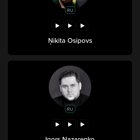
RU
Ņikita Osipovs
RU
Igors Nazarenko