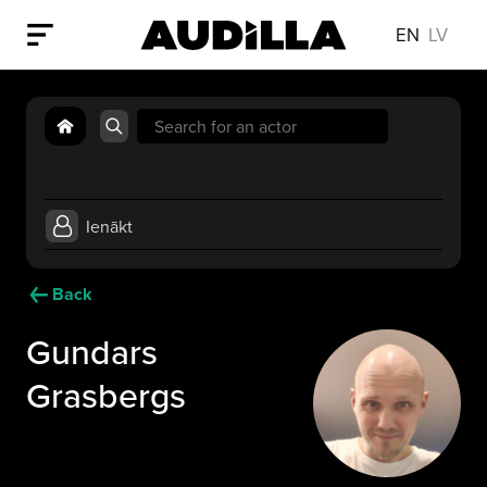
EN
LV
Search
for:
Ienākt
Back
Gundars
Grasbergs