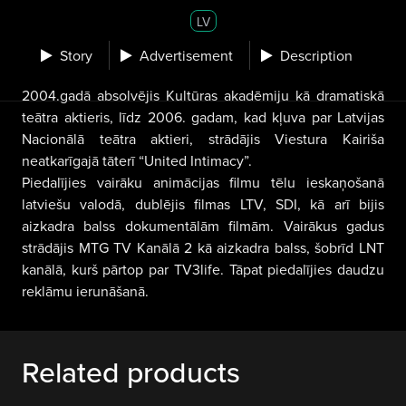
LV
Story
Advertisement
Description
2004.gadā absolvējis Kultūras akadēmiju kā dramatiskā
teātra aktieris, līdz 2006. gadam, kad kļuva par Latvijas
Nacionālā teātra aktieri, strādājis Viestura Kairiša
neatkarīgajā tāterī “United Intimacy”.
Piedalījies vairāku animācijas filmu tēlu ieskaņošanā
latviešu valodā, dublējis filmas LTV, SDI, kā arī bijis
aizkadra balss dokumentālām filmām. Vairākus gadus
strādājis MTG TV Kanālā 2 kā aizkadra balss, šobrīd LNT
kanālā, kurš pārtop par TV3life. Tāpat piedalījies daudzu
reklāmu ierunāšanā.
Related products