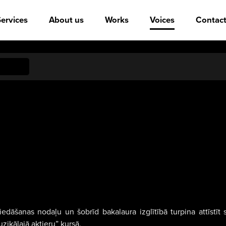
ervices
About us
Works
Voices
Contact
dāšanas nodaļu un šobrīd bakalaura izglītībā turpina attīstīt
zikālajā aktieru” kursā.