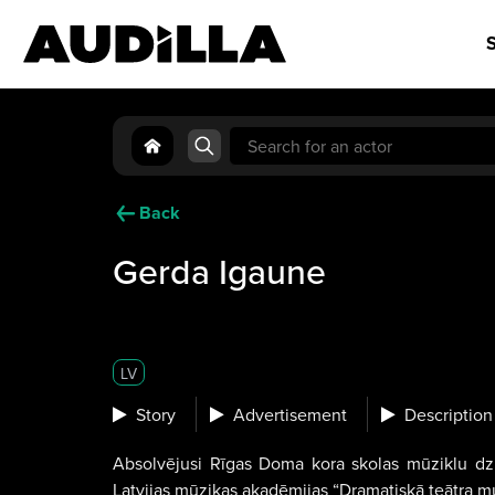
S
Search
for:
Back
Gerda Igaune
LV
Story
Advertisement
Description
Absolvējusi Rīgas Doma kora skolas mūziklu dzie
Latvijas mūzikas akadēmijas “Dramatiskā teātra mu