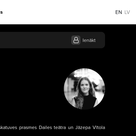
s
EN
LV
Ienākt
 skatuves prasmes Dailes teātra un Jāzepa Vītola