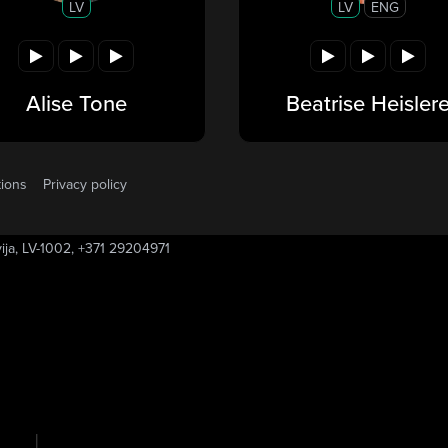
LV
LV
ENG
Alise Tone
Beatrise Heisler
tions
Privacy policy
vija, LV-1002, +371 29204971