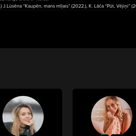
.) J.Lūsēna “Kaupēn, mans mīļais” (2022.), K. Lāča “Pūt, Vējiņi” (