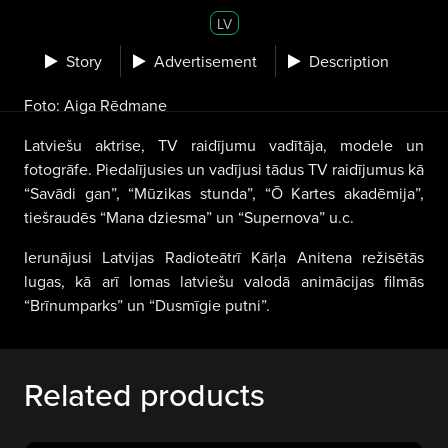
LV
Story
Advertisement
Description
Foto: Aiga Rēdmane
Latviešu aktrise, TV raidījumu vadītāja, modele un
fotogrāfe. Piedalījusies un vadījusi tādus TV raidījumus kā
“Savādi gan”, “Mūzikas stunda”, “Ō Kartes akadēmija”,
tiešraudēs “Mana dziesma” un “Supernova” u.c.
Ierunājusi Latvijas Radioteātrī Kārļa Anitena režisētās
lugas, kā arī lomas latviešu valodā animācijas filmās
“Brīnumparks” un “Dusmīgie putni”.
Related products