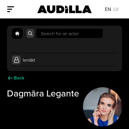
EN
LV
Search
for:
Ienākt
Back
Dagmāra Legante