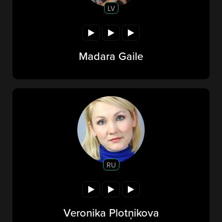
LV
Madara Gaile
RU
Veronika Plotņikova