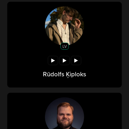
LV
Rūdolfs Ķiploks