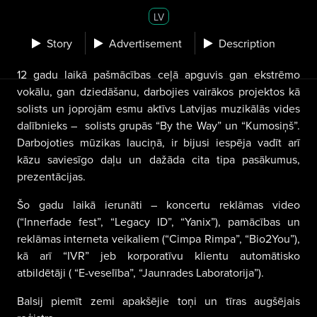
LV
Story
Advertisement
Description
12 gadu laikā pašmācības ceļā apguvis gan ekstrēmo
vokālu, gan dziedāšanu, darbojies vairākos projektos kā
solists un joprojām esmu aktīvs Latvijas muzikālās vides
dalībnieks – solists grupās “By the Way” un “Kumosiņš”.
Darbojoties mūzikas lauciņā, ir bijusi iespēja vadīt arī
kāzu saviesīgo daļu un dažāda cita tipa pasākumus,
prezentācijas.
Šo gadu laikā ierunāti – koncertu reklāmas video
(“Innerfade fest”, “Legacy ID”, “Yanix”), pamācības un
reklāmas interneta veikaliem (“Cimpa Rimpa”, “Bio2You”),
kā arī “IVR” jeb korporatīvu klientu automātisko
atbildētāji ( “E-veselība”, “Jaunrades Laboratorija”).
Balsij piemīt zemi apakšējie toņi un tīras augšējais