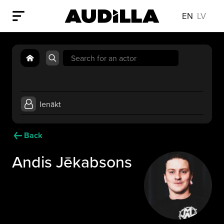
EN
LV
Search
for:
Ienākt
Back
Andis Jēkabsons