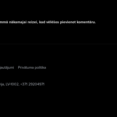
rammā nākamajai reizei, kad vēlēšos pievienot komentāru.
jautājumi
Privātuma politika
vija, LV-1002, +371 29204971