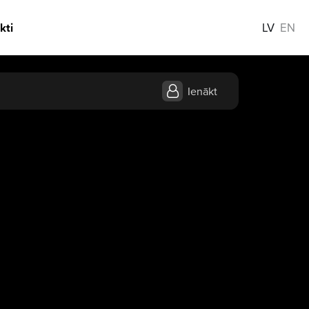
kti
LV
EN
Ienākt