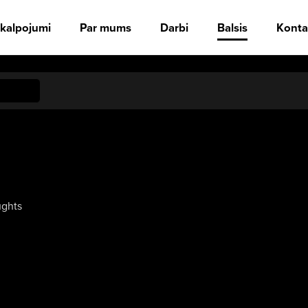
kalpojumi
Par mums
Darbi
Balsis
Konta
ughts