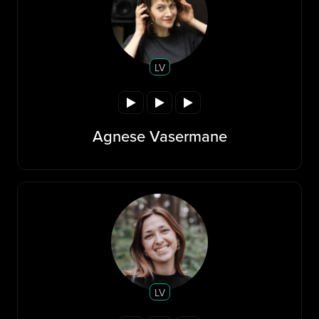
LV
Agnese Vasermane
LV