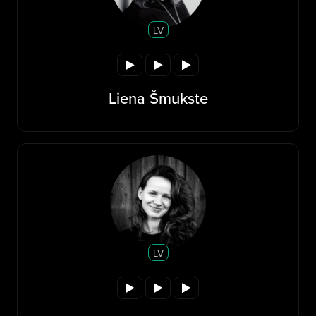
LV
Liena Šmukste
LV