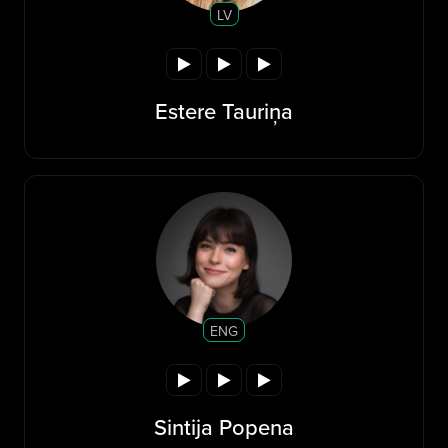
LV
Estere Tauriņa
ENG
Sintija Popena