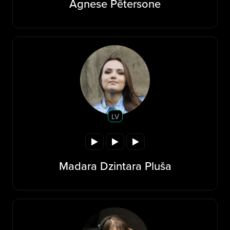
Agnese Pētersone
LV
Madara Dzintara Pluša