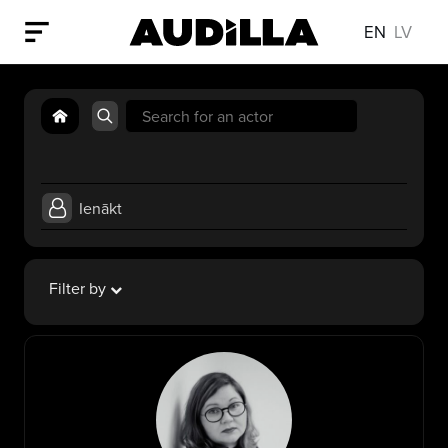
EN
LV
Search
for:
Ienākt
Filter by