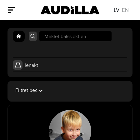
LV
EN
Search
for:
Ienākt
Filtrēt pēc