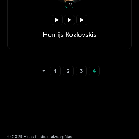
LV
Henrijs Kozlovskis
←
1
2
3
4
© 2023 Visas tiesības aizsargātas.