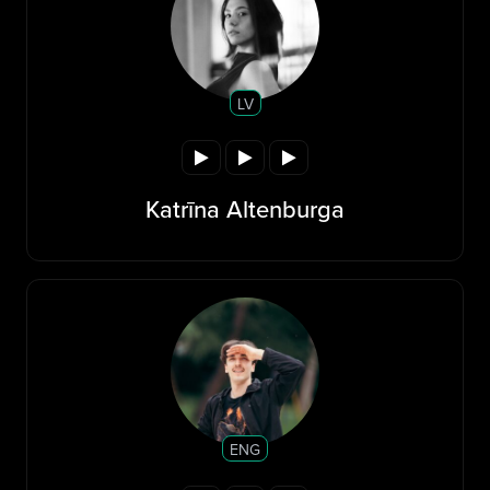
LV
Katrīna Altenburga
ENG