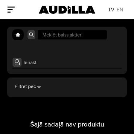
LV
EN
Search
for:
Ienākt
Filtrēt pēc
Šajā sadaļā nav produktu