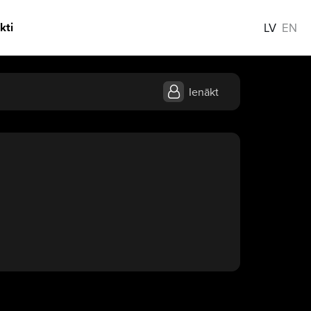
kti
LV
EN
Ienākt