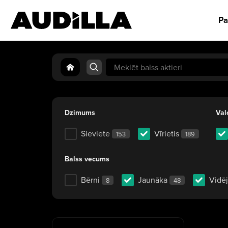
Pa
Search
for:
Dzimums
Val
Sieviete
Vīrietis
153
189
Balss vecums
Bērni
Jaunāka
Vidē
8
48