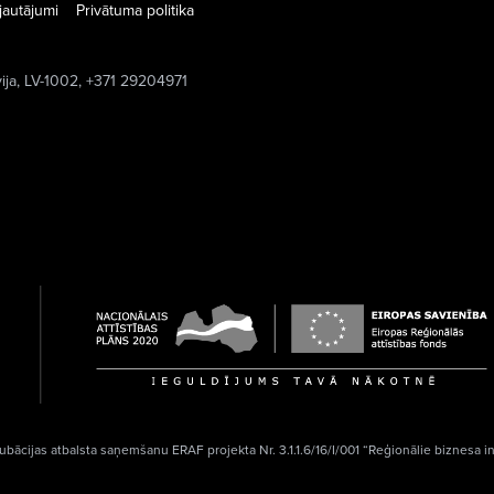
jautājumi
Privātuma politika
vija, LV-1002, +371 29204971
ubācijas atbalsta saņemšanu ERAF projekta Nr. 3.1.1.6/16/I/001 “Reģionālie biznesa i