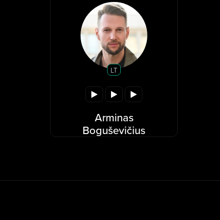
LT
Arminas
Boguševičius