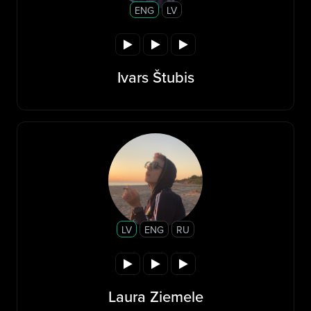
ENG
LV
Ivars Štubis
LV
ENG
RU
Laura Ziemele