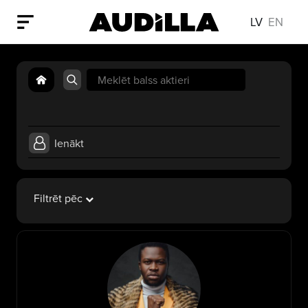
LV
EN
Search
for:
Ienākt
Filtrēt pēc