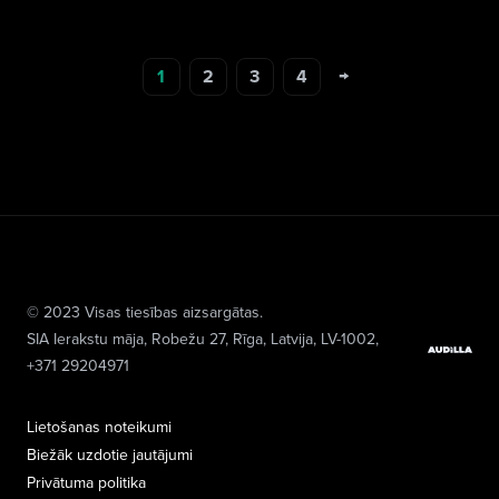
→
1
2
3
4
© 2023 Visas tiesības aizsargātas.
SIA Ierakstu māja
, Robežu 27, Rīga, Latvija, LV-1002,
+371 29204971
Lietošanas noteikumi
Biežāk uzdotie jautājumi
Privātuma politika