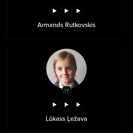
Armands Rutkovskis
LV
Lūkass Ļežava