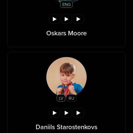
ENG
Oskars Moore
LV
RU
Daniils Starostenkovs