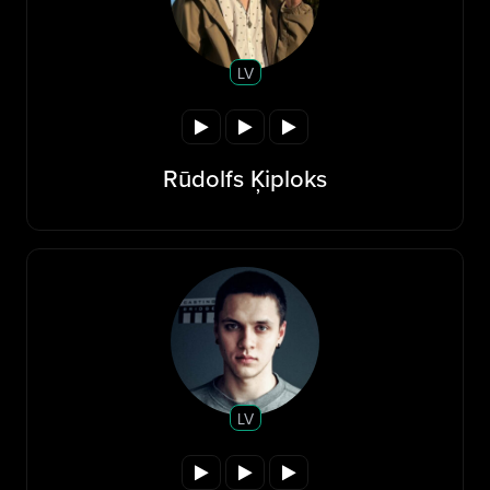
LV
Rūdolfs Ķiploks
LV