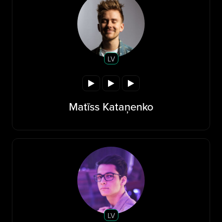
LV
Matīss Kataņenko
LV