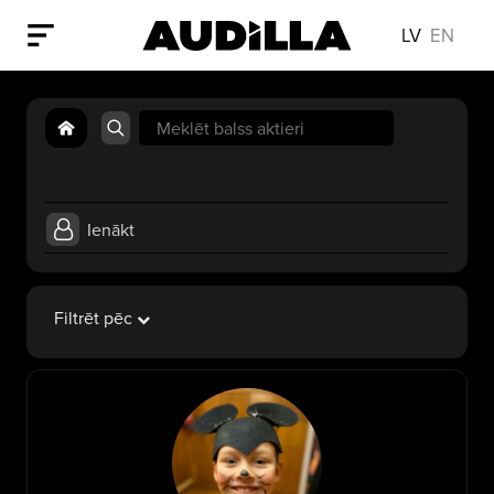
LV
EN
Search
for:
Ienākt
Filtrēt pēc