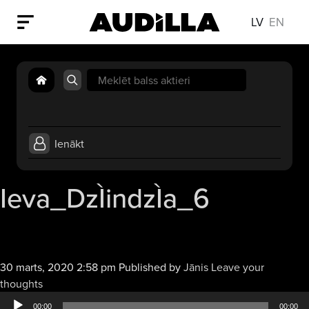
LV
EN
Search
for:
Ienākt
Ieva_DzÌindzÌa_6
30 marts, 2020 2:58 pm
Published by
Jānis
Leave your
Audio
thoughts
atskaņotājs
00:00
00:00