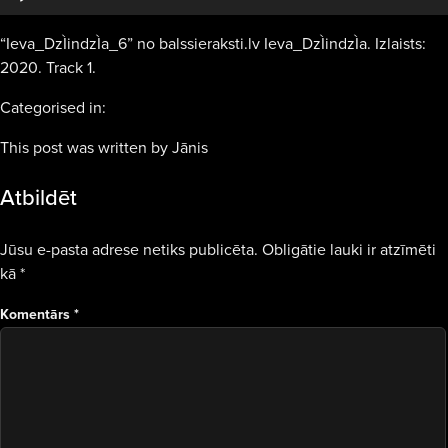
“Ieva_DzÌindzÌa_6” no balssieraksti.lv Ieva_DzÌindzÌa. Izlaists:
2020. Track 1.
Categorised in:
This post was written by Jānis
Atbildēt
Jūsu e-pasta adrese netiks publicēta.
Obligātie lauki ir atzīmēti
kā
*
Komentārs
*