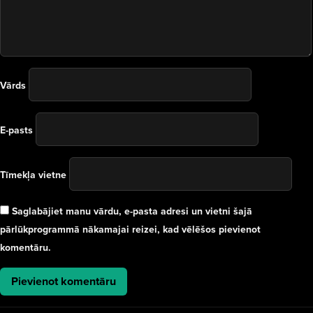
Vārds
E-pasts
Tīmekļa vietne
Saglabājiet manu vārdu, e-pasta adresi un vietni šajā
pārlūkprogrammā nākamajai reizei, kad vēlēšos pievienot
komentāru.